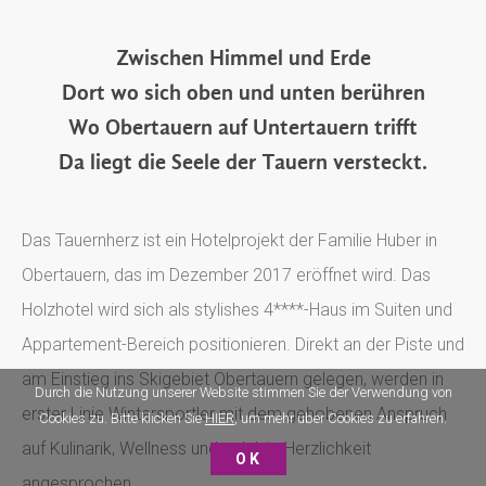
Zwischen Himmel und Erde
Dort wo sich oben und unten berühren
Wo Obertauern auf Untertauern trifft
Da liegt die Seele der Tauern versteckt.
Das Tauernherz ist ein Hotelprojekt der Familie Huber in
Obertauern, das im Dezember 2017 eröffnet wird. Das
Holzhotel wird sich als stylishes 4****-Haus im Suiten und
Appartement-Bereich positionieren. Direkt an der Piste und
am Einstieg ins Skigebiet Obertauern gelegen, werden in
Durch die Nutzung unserer Website stimmen Sie der Verwendung von
erster Linie Wintersportler mit dem gehobenen Anspruch
Cookies zu. Bitte klicken Sie
HIER
, um mehr über Cookies zu erfahren.
auf Kulinarik, Wellness und gelebte Herzlichkeit
OK
angesprochen.